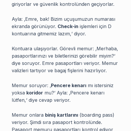
giriyorlar ve güvenlik kontrolünden geçiyorlar.
Ayla: ‚Emre, bak! Bizim uçuşumuzun numarası
ekranda görünüyor.
Check-in
işlemleri için D
kontuarına gitmemiz lazım,‘ diyor.
Kontuara ulaşıyorlar. Görevli memur: ‚Merhaba,
pasaportlarınızı ve biletlerinizi görebilir miyim?‘
diye soruyor. Emre pasaportları veriyor. Memur
valizleri tartıyor ve bagaj fişlerini hazırlıyor.
Memur soruyor: ‚
Pencere kenarı
mı istersiniz
yoksa
koridor
mu?‘ Ayla: ‚Pencere kenarı
lütfen,‘ diye cevap veriyor.
Memur onlara
biniş kartlarını
(boarding pass)
veriyor. Şimdi sıra pasaport kontrolünde.
Pasaport memuru pasaportları kontrol ediyor