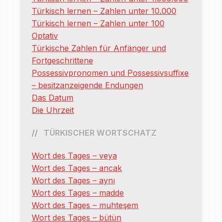
Türkisch lernen – Zahlen unter 10.000
Türkisch lernen – Zahlen unter 100
Optativ
Türkische Zahlen für Anfänger und
Fortgeschrittene
Possessivpronomen und Possessivsuffixe
– besitzanzeigende Endungen
Das Datum
Die Uhrzeit
TÜRKISCHER WORTSCHATZ
Wort des Tages – veya
Wort des Tages – ancak
Wort des Tages – aynı
Wort des Tages – madde
Wort des Tages – muhteşem
Wort des Tages – bütün