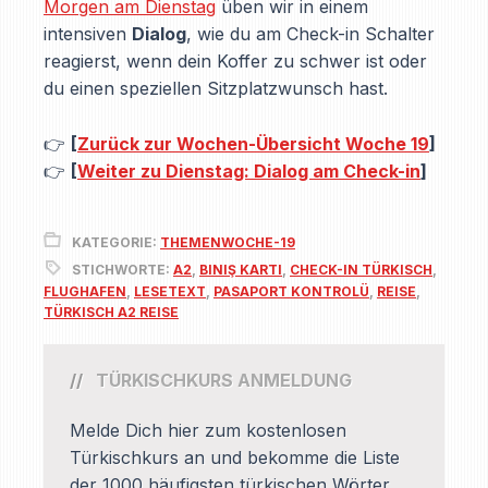
Morgen am Dienstag
üben wir in einem
intensiven
Dialog
, wie du am Check-in Schalter
reagierst, wenn dein Koffer zu schwer ist oder
du einen speziellen Sitzplatzwunsch hast.
👉
[
Zurück zur Wochen-Übersicht Woche 19
]
👉
[
Weiter zu Dienstag: Dialog am Check-in
]
KATEGORIE:
THEMENWOCHE-19
STICHWORTE:
A2
,
BINIŞ KARTI
,
CHECK-IN TÜRKISCH
,
FLUGHAFEN
,
LESETEXT
,
PASAPORT KONTROLÜ
,
REISE
,
TÜRKISCH A2 REISE
TÜRKISCHKURS ANMELDUNG
Melde Dich hier zum kostenlosen
Türkischkurs an und bekomme die Liste
der 1000 häufigsten türkischen Wörter,