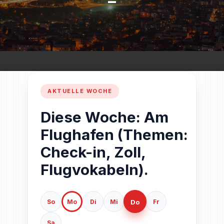
–
Diese Woche: Am
Flughafen (Themen:
Check-in, Zoll,
Flugvokabeln).
Do
So
Mo
Di
Mi
Fr
Sa