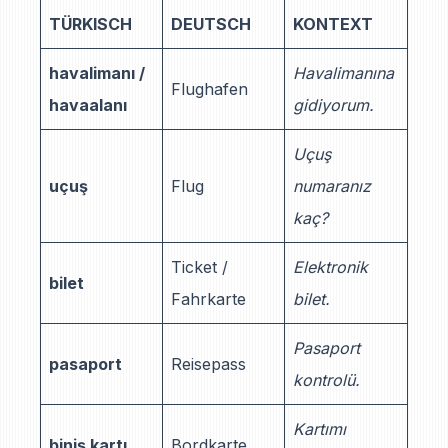
TÜRKISCH
DEUTSCH
KONTEXT
havalimanı /
Havalimanına
Flughafen
havaalanı
gidiyorum.
Uçuş
uçuş
Flug
numaranız
kaç?
Ticket /
Elektronik
bilet
Fahrkarte
bilet.
Pasaport
pasaport
Reisepass
kontrolü.
Kartımı
biniş kartı
Bordkarte