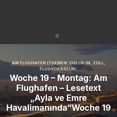
TÜRKISCH LERNEN MIT
SYSTEM - IN 6 TAGEN
ZUR NÄCHSTEN STUFE.
AM FLUGHAFEN (THEMEN: CHECK-IN, ZOLL,
FLUGVOKABELN).
Woche 19 – Montag: Am
Flughafen – Lesetext
„Ayla ve Emre
Havalimanında“Woche 19