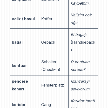
kaybettim.
Valizim çok
valiz / bavul
Koffer
ağır.
El bagajı.
bagaj
Gepäck
(Handgepäck
)
Schalter
D kontuarı
kontuar
(Check-in)
nerede?
pencere
Manzarayı
Fensterplatz
kenarı
seviyorum.
Koridor tarafı
koridor
Gang