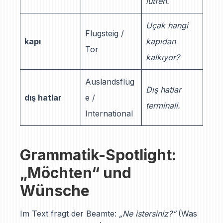
lütfen.
Uçak hangi
Flugsteig /
kapı
kapıdan
Tor
kalkıyor?
Auslandsflüg
Dış hatlar
dış hatlar
e /
terminali.
International
Grammatik-Spotlight:
„Möchten“ und
Wünsche
Im Text fragt der Beamte:
„Ne istersiniz?“
(Was