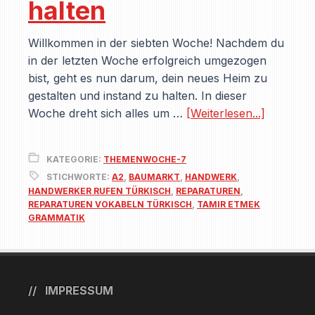
halten
Willkommen in der siebten Woche! Nachdem du
in der letzten Woche erfolgreich umgezogen
bist, geht es nun darum, dein neues Heim zu
gestalten und instand zu halten. In dieser
Woche dreht sich alles um …
[Weiterlesen...]
KATEGORIE:
THEMENWOCHE-7
STICHWORTE:
A2
,
BAUMARKT
,
HANDWERK
,
HANDWERKER RUFEN TÜRKISCH
,
REPARATUREN
,
REPARATUREN VOKABELN TÜRKISCH
,
TAMIR ETMEK
GRAMMATIK
IMPRESSUM