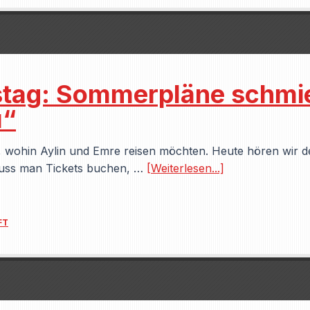
stag: Sommerpläne schmie
ı“
, wohin Aylin und Emre reisen möchten. Heute hören wir d
muss man Tickets buchen, …
[Weiterlesen...]
FT