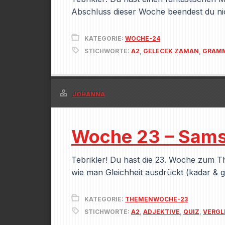
Abschluss dieser Woche beendest du ni
KATEGORIE:
WOCHE-24
STICHWORTE:
A2
,
GELECEK ZAMAN
,
GRAMM
JOHANNA
Woche 23 – Samst
Tebrikler! Du hast die 23. Woche zum Th
wie man Gleichheit ausdrückt (kadar & 
KATEGORIE:
THEMENWOCHE-23
STICHWORTE:
A2
,
ADJEKTIVE
,
QUIZ
,
VERGL