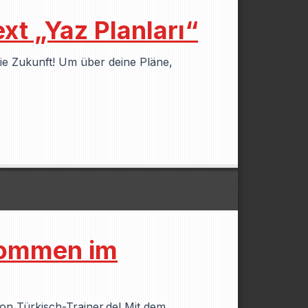
t „Yaz Planları“
die Zukunft! Um über deine Pläne,
kommen im
on Türkisch-Trainer.de! Mit dem