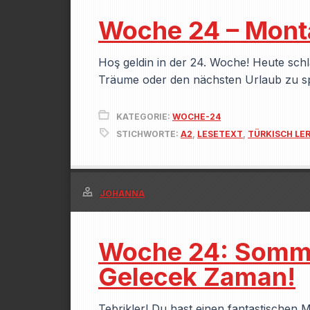
Woche 24 – Monta
Hoş geldin in der 24. Woche! Heute schl
Träume oder den nächsten Urlaub zu s
KATEGORIE:
WOCHE-24
STICHWORTE:
A2
,
LESETEXT
,
TÜRKISCH LE
JOHANNA
Woche 24: Somme
Gelecek Zaman!
Tebrikler! Du hast einen fantastischen 