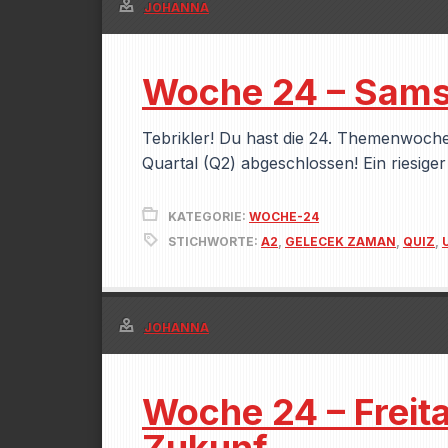
JOHANNA
Woche 24 – Samst
Tebrikler! Du hast die 24. Themenwoch
Quartal (Q2) abgeschlossen! Ein riesige
KATEGORIE:
WOCHE-24
STICHWORTE:
A2
,
GELECEK ZAMAN
,
QUIZ
,
JOHANNA
Woche 24 – Freitag