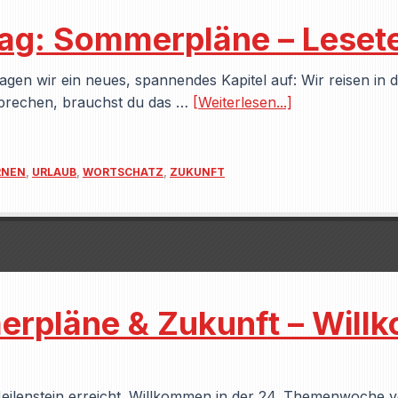
g: Sommerpläne – Lesetex
agen wir ein neues, spannendes Kapitel auf: Wir reisen in 
prechen, brauchst du das …
[Weiterlesen...]
RNEN
,
URLAUB
,
WORTSCHATZ
,
ZUKUNFT
rpläne & Zukunft – Will
Meilenstein erreicht. Willkommen in der 24. Themenwoche v