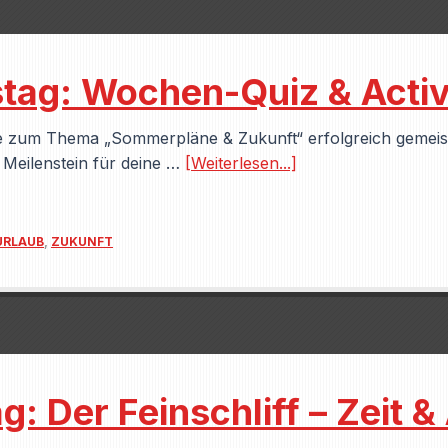
ag: Wochen-Quiz & Activ
e zum Thema „Sommerpläne & Zukunft“ erfolgreich gemeiste
r Meilenstein für deine …
[Weiterlesen...]
URLAUB
,
ZUKUNFT
: Der Feinschliff – Zeit & 