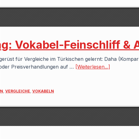
ag: Vokabel-Feinschliff &
rüst für Vergleiche im Türkischen gelernt: Daha (Komparat
 oder Preisverhandlungen auf …
[Weiterlesen...]
EN
,
VERGLEICHE
,
VOKABELN