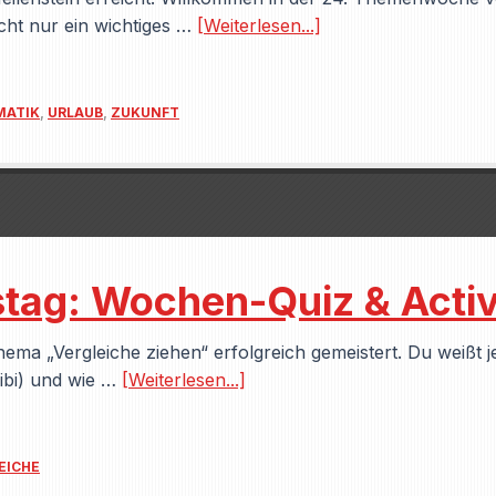
cht nur ein wichtiges …
[Weiterlesen...]
ATIK
,
URLAUB
,
ZUKUNFT
ag: Wochen-Quiz & Activ
ema „Vergleiche ziehen“ erfolgreich gemeistert. Du weißt je
gibi) und wie …
[Weiterlesen...]
EICHE