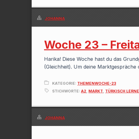
JOHANNA
Woche 23 – Freit
Harika! Diese Woche hast du das Grundge
(Gleichheit). Um deine Marktgespräche
KATEGORIE:
THEMENWOCHE-23
STICHWORTE:
A2
,
MARKT
,
TÜRKISCH LERN
JOHANNA