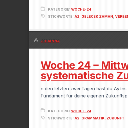
KATEGORIE:
WOCHE-24
STICHWORTE:
A2
,
GELECEK ZAMAN
,
VERBE
JOHANNA
Woche 24 – Mittw
systematische Z
n den letzten zwei Tagen hast du Aylins
Fundament für deine eigenen Zukunftsp
KATEGORIE:
WOCHE-24
STICHWORTE:
A2
,
GRAMMATIK
,
ZUKUNFT