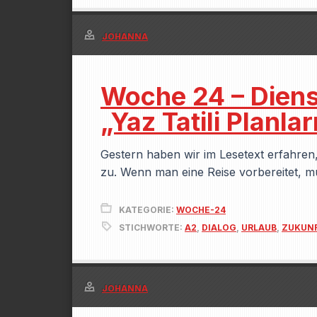
JOHANNA
Woche 24 – Dien
„Yaz Tatili Planlar
Gestern haben wir im Lesetext erfahren
zu. Wenn man eine Reise vorbereitet, 
KATEGORIE:
WOCHE-24
STICHWORTE:
A2
,
DIALOG
,
URLAUB
,
ZUKUN
JOHANNA