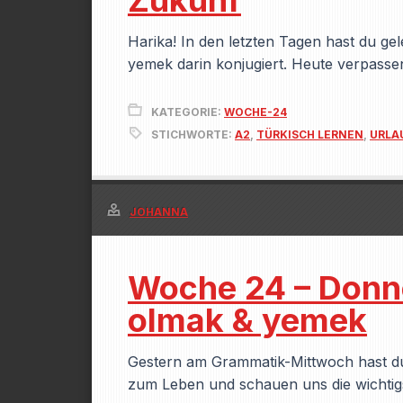
Zukunf
Harika! In den letzten Tagen hast du g
yemek darin konjugiert. Heute verpass
KATEGORIE:
WOCHE-24
STICHWORTE:
A2
,
TÜRKISCH LERNEN
,
URLA
JOHANNA
Woche 24 – Donne
olmak & yemek
Gestern am Grammatik-Mittwoch hast du
zum Leben und schauen uns die wichtig