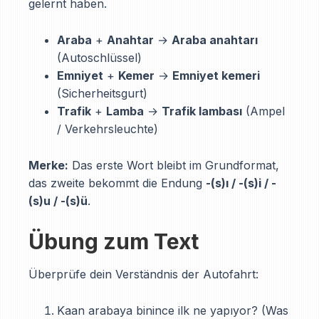
gelernt haben.
Araba
+
Anahtar
→
Araba anahtarı
(Autoschlüssel)
Emniyet
+
Kemer
→
Emniyet kemeri
(Sicherheitsgurt)
Trafik
+
Lamba
→
Trafik lambası
(Ampel
/ Verkehrsleuchte)
Merke:
Das erste Wort bleibt im Grundformat,
das zweite bekommt die Endung
-(s)ı / -(s)i / -
(s)u / -(s)ü
.
Übung zum Text
Überprüfe dein Verständnis der Autofahrt:
Kaan arabaya binince ilk ne yapıyor? (Was