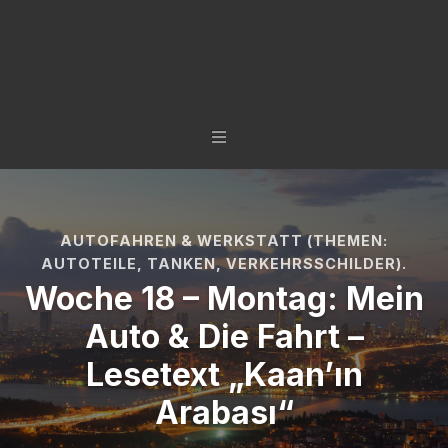
TÜRKISCH LERNEN MIT
SYSTEM - IN 6 TAGEN
ZUR NÄCHSTEN STUFE.
AUTOFAHREN & WERKSTATT (THEMEN:
AUTOTEILE, TANKEN, VERKEHRSSCHILDER).
Woche 18 – Montag: Mein
Auto & Die Fahrt –
Lesetext „Kaan’ın
Arabası“