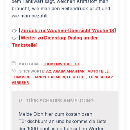
dem Tankwart sagt, welchen Kraftstoff man
braucht, wie man den Reifendruck prüft und
wie man bezahlt.
👉
[
Zurück zur Wochen-Übersicht Woche 18
]
👉
[
Weiter zu Dienstag: Dialog an der
Tankstelle
]
KATEGORIE:
THEMENWOCHE-18
STICHWORTE:
A2
,
ARABA ANAHTARI
,
AUTOTEILE
TÜRKISCH
,
EMNIYET KEMERI
,
LESETEXT
,
TÜRKISCH A2
VERKEHR
TÜRKISCHKURS ANMELDUNG
Melde Dich hier zum kostenlosen
Türkischkurs an und bekomme die Liste
der 1000 häufigsten türkischen Wörter,