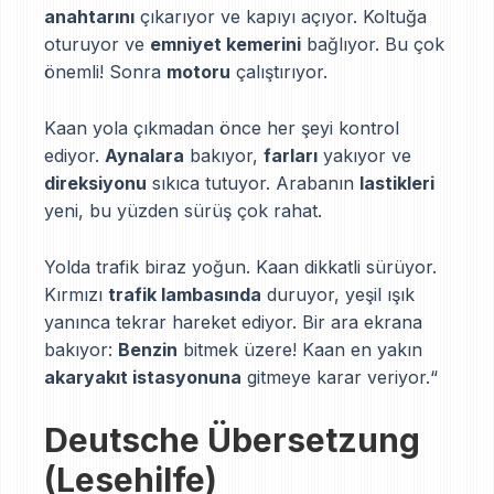
anahtarını
çıkarıyor ve kapıyı açıyor. Koltuğa
oturuyor ve
emniyet kemerini
bağlıyor. Bu çok
önemli! Sonra
motoru
çalıştırıyor.
Kaan yola çıkmadan önce her şeyi kontrol
ediyor.
Aynalara
bakıyor,
farları
yakıyor ve
direksiyonu
sıkıca tutuyor. Arabanın
lastikleri
yeni, bu yüzden sürüş çok rahat.
Yolda trafik biraz yoğun. Kaan dikkatli sürüyor.
Kırmızı
trafik lambasında
duruyor, yeşil ışık
yanınca tekrar hareket ediyor. Bir ara ekrana
bakıyor:
Benzin
bitmek üzere! Kaan en yakın
akaryakıt istasyonuna
gitmeye karar veriyor.“
Deutsche Übersetzung
(Lesehilfe)