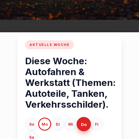
Diese Woche:
Autofahren &
Werkstatt (Themen:
Autoteile, Tanken,
Verkehrsschilder).
Do
So
Mo
Di
Mi
Fr
Sa