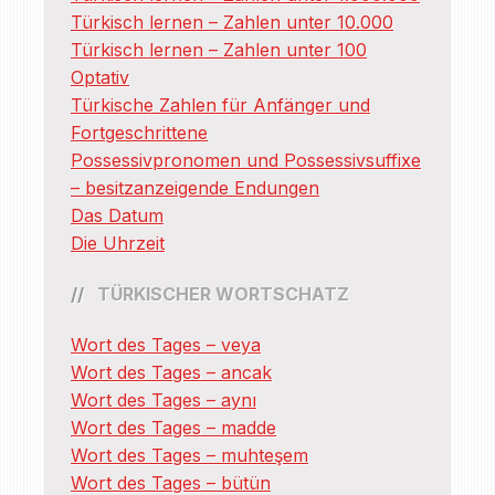
Türkisch lernen – Zahlen unter 10.000
Türkisch lernen – Zahlen unter 100
Optativ
Türkische Zahlen für Anfänger und
Fortgeschrittene
Possessivpronomen und Possessivsuffixe
– besitzanzeigende Endungen
Das Datum
Die Uhrzeit
TÜRKISCHER WORTSCHATZ
Wort des Tages – veya
Wort des Tages – ancak
Wort des Tages – aynı
Wort des Tages – madde
Wort des Tages – muhteşem
Wort des Tages – bütün