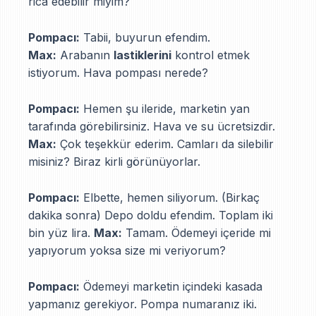
rica edebilir miyim?
Pompacı:
Tabii, buyurun efendim.
Max:
Arabanın
lastiklerini
kontrol etmek
istiyorum. Hava pompası nerede?
Pompacı:
Hemen şu ileride, marketin yan
tarafında görebilirsiniz. Hava ve su ücretsizdir.
Max:
Çok teşekkür ederim. Camları da silebilir
misiniz? Biraz kirli görünüyorlar.
Pompacı:
Elbette, hemen siliyorum. (Birkaç
dakika sonra) Depo doldu efendim. Toplam iki
bin yüz lira.
Max:
Tamam. Ödemeyi içeride mi
yapıyorum yoksa size mi veriyorum?
Pompacı:
Ödemeyi marketin içindeki kasada
yapmanız gerekiyor. Pompa numaranız iki.