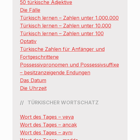
50 türkische Adjektive
Die Fälle
Türkisch lernen – Zahlen unter 1.000.000
Türkisch lernen – Zahlen unter 10.000
Türkisch lernen – Zahlen unter 100
Optativ
Türkische Zahlen für Anfänger und
Fortgeschrittene
Possessivpronomen und Possessivsuffixe
– besitzanzeigende Endungen
Das Datum
Die Uhrzeit
TÜRKISCHER WORTSCHATZ
Wort des Tages – veya
Wort des Tages – ancak
Wort des Tages – aynı