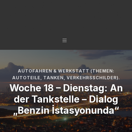
TÜRKISCH LERNEN MIT
SYSTEM - IN 6 TAGEN
ZUR NÄCHSTEN STUFE.
AUTOFAHREN & WERKSTATT (THEMEN:
AUTOTEILE, TANKEN, VERKEHRSSCHILDER).
Woche 18 – Dienstag: An
der Tankstelle – Dialog
„Benzin İstasyonunda“