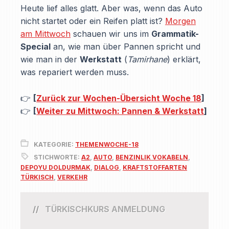
Heute lief alles glatt. Aber was, wenn das Auto
nicht startet oder ein Reifen platt ist?
Morgen
am Mittwoch
schauen wir uns im
Grammatik-
Special
an, wie man über Pannen spricht und
wie man in der
Werkstatt
(
Tamirhane
) erklärt,
was repariert werden muss.
👉
[
Zurück zur Wochen-Übersicht Woche 18
]
👉
[
Weiter zu Mittwoch: Pannen & Werkstatt
]
KATEGORIE:
THEMENWOCHE-18
STICHWORTE:
A2
,
AUTO
,
BENZINLIK VOKABELN
,
DEPOYU DOLDURMAK
,
DIALOG
,
KRAFTSTOFFARTEN
TÜRKISCH
,
VERKEHR
TÜRKISCHKURS ANMELDUNG