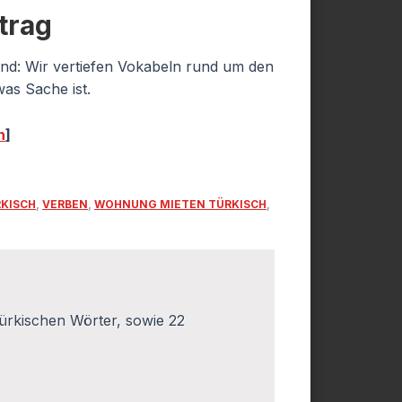
trag
ind: Wir vertiefen Vokabeln rund um den
as Sache ist.
n
]
RKISCH
,
VERBEN
,
WOHNUNG MIETEN TÜRKISCH
,
ürkischen Wörter, sowie 22