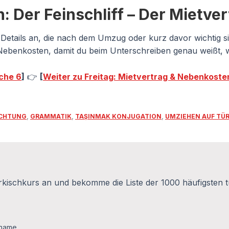
 Der Feinschliff – Der Mietver
Details an, die nach dem Umzug oder kurz davor wichtig s
 Nebenkosten, damit du beim Unterschreiben genau weißt, w
che 6
]
👉
[
Weiter zu Freitag: Mietvertrag & Nebenkoste
ICHTUNG
,
GRAMMATIK
,
TAŞINMAK KONJUGATION
,
UMZIEHEN AUF TÜ
kischkurs an und bekomme die Liste der 1000 häufigsten t
name