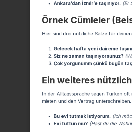
Ankara’dan İzmir’e taşınıyor.
(Er 
Örnek Cümleler (Beis
Hier sind drei nützliche Sätze für deinen 
Gelecek hafta yeni daireme taşın
Siz ne zaman taşınıyorsunuz?
(Wa
Çok yorgunumm çünkü bugün taşı
Ein weiteres nützlic
In der Alltagssprache sagen Türken oft 
mieten und den Vertrag unterschreiben.
Bu evi tutmak istiyorum.
(Ich möc
Evi tuttun mu?
(Hast du die Wohnu