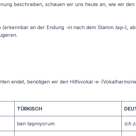
hnung beschreiben, schauen wir uns heute an, wie wir den
erb (erkennbar an der Endung
-in
nach dem Stamm
taşı-
), ab
ugieren.
k
ten endet, benötigen wir den Hilfsvokal
-ı-
(Vokalharmonie: 
TÜRKISCH
DEU
ben taşınıyorum
ich 