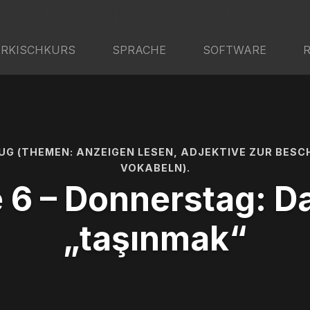
YSTEM - IN 6 TAGEN ZUR
RKISCHKURS
SPRACHE
SOFTWARE
 (THEMEN: ANZEIGEN LESEN, ADJEKTIVE ZUR BESC
VOKABELN).
6 – Donnerstag: D
„taşınmak“