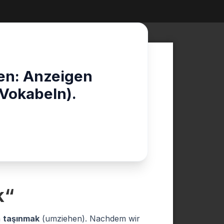
n: Anzeigen
-Vokabeln).
k“
h
taşınmak
(umziehen). Nachdem wir