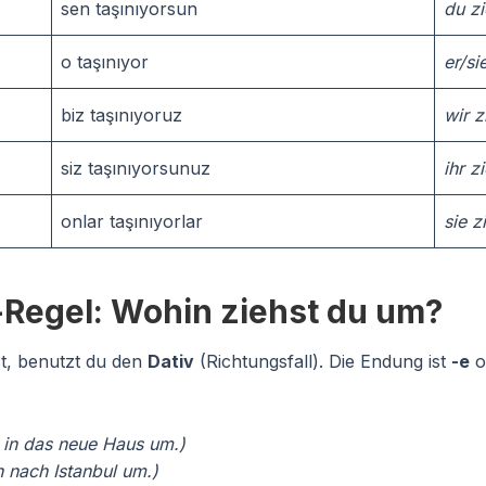
sen taşınıyorsun
du z
o taşınıyor
er/si
biz taşınıyoruz
wir 
siz taşınıyorsunuz
ihr z
onlar taşınıyorlar
sie 
Regel: Wohin ziehst du um?
t, benutzt du den
Dativ
(Richtungsfall). Die Endung ist
-e
o
e in das neue Haus um.)
 nach Istanbul um.)