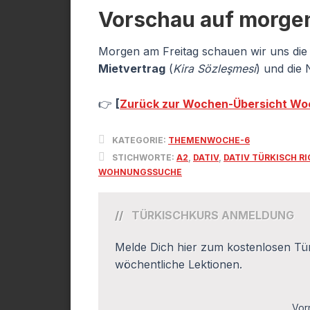
Vorschau auf morgen:
Morgen am Freitag schauen wir uns die 
Mietvertrag
(
Kira Sözleşmesi
) und die
👉
[
Zurück zur Wochen-Übersicht Wo
KATEGORIE:
THEMENWOCHE-6
STICHWORTE:
A2
,
DATIV
,
DATIV TÜRKISCH R
WOHNUNGSSUCHE
TÜRKISCHKURS ANMELDUNG
Melde Dich hier zum kostenlosen Tür
wöchentliche Lektionen.
Vor