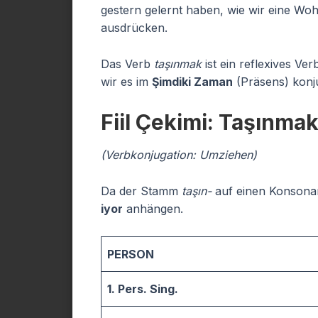
gestern gelernt haben, wie wir eine Wo
ausdrücken.
Das Verb
taşınmak
ist ein reflexives V
wir es im
Şimdiki Zaman
(Präsens) konj
Fiil Çekimi: Taşınma
(Verbkonjugation: Umziehen)
Da der Stamm
taşın-
auf einen Konsonan
iyor
anhängen.
PERSON
1. Pers. Sing.