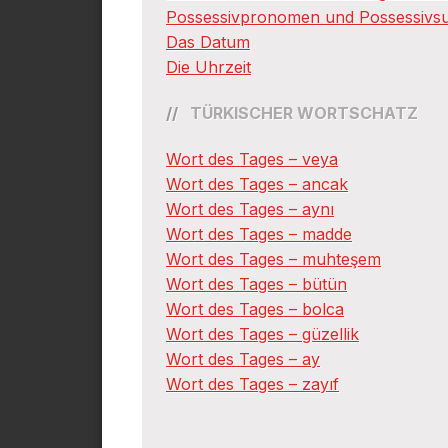
Possessivpronomen und Possessivsuf
Das Datum
Die Uhrzeit
TÜRKISCHER WORTSCHATZ
Wort des Tages – veya
Wort des Tages – ancak
Wort des Tages – aynı
Wort des Tages – madde
Wort des Tages – muhteşem
Wort des Tages – bütün
Wort des Tages – bolca
Wort des Tages – güzellik
Wort des Tages – ay
Wort des Tages – zayıf