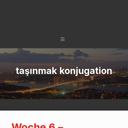
TÜRKISCH LERNEN MIT
SYSTEM - IN 6 TAGEN
ZUR NÄCHSTEN STUFE.
taşınmak konjugation
Woche 6 –