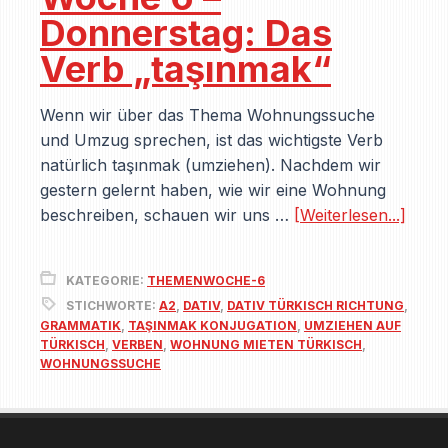
Donnerstag: Das
Verb „taşınmak“
Wenn wir über das Thema Wohnungssuche
und Umzug sprechen, ist das wichtigste Verb
natürlich taşınmak (umziehen). Nachdem wir
gestern gelernt haben, wie wir eine Wohnung
beschreiben, schauen wir uns …
[Weiterlesen...]
KATEGORIE:
THEMENWOCHE-6
STICHWORTE:
A2
,
DATIV
,
DATIV TÜRKISCH RICHTUNG
,
GRAMMATIK
,
TAŞINMAK KONJUGATION
,
UMZIEHEN AUF
TÜRKISCH
,
VERBEN
,
WOHNUNG MIETEN TÜRKISCH
,
WOHNUNGSSUCHE