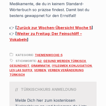
Medikamente, die du in keinem Standard-
Wörterbuch so präzise findest. Damit bist du
bestens gewappnet für den Ernstfall!
👉
[
Zurück zur Wochen-Übersicht Woche 5
]
👉
[
Weiter zu Freitag: Der Feinschliff –
Vokabeln
]
KATEGORIE:
THEMENWOCHE-5
STICHWORTE:
A2
,
GESUND WERDEN TÜRKISCH
,
GESUNDHEIT
,
GRAMMATIK
,
IYILEŞMEK KONJUGATION
,
LEŞ LAŞ SUFFIX
,
VERBEN
,
VERBEN VERÄNDERUNG
TÜRKISCH
TÜRKISCHKURS ANMELDUNG
Melde Dich hier zum kostenlosen