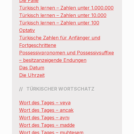
Die Fälle
Türkisch lernen – Zahlen unter 1.000.000
Türkisch lernen – Zahlen unter 10.000
Türkisch lernen – Zahlen unter 100
Optativ
Türkische Zahlen für Anfänger und
Fortgeschrittene
Possessivpronomen und Possessivsuffixe
– besitzanzeigende Endungen
Das Datum
Die Uhrzeit
TÜRKISCHER WORTSCHATZ
Wort des Tages – veya
Wort des Tages – ancak
Wort des Tages – aynı
Wort des Tages – madde
Wort des Tages – muhteşem