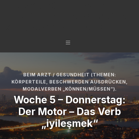
TÜRKISCH LERNEN MIT
SYSTEM - IN 6 TAGEN
ZUR NÄCHSTEN STUFE.
BEIM ARZT / GESUNDHEIT (THEMEN:
KÖRPERTEILE, BESCHWERDEN AUSDRÜCKEN,
MODALVERBEN „KÖNNEN/MÜSSEN“).
Woche 5 – Donnerstag:
Der Motor – Das Verb
„iyileşmek“