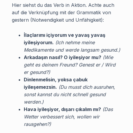
Hier siehst du das Verb in Aktion. Achte auch
auf die Verknüpfung mit der Grammatik von
gestern (Notwendigkeit und Unfähigkeit):
İlaçlarımı içiyorum ve yavaş yavaş
iyileşiyorum.
(Ich nehme meine
Medikamente und werde langsam gesund.)
Arkadaşın nasıl? O iyileşiyor mu?
(Wie
geht es deinem Freund? Genest er / Wird
er gesund?)
Dinlenmelisin, yoksa çabuk
iyileşemezsin.
(Du musst dich ausruhen,
sonst kannst du nicht schnell gesund
werden.)
Hava iyileşiyor, dışarı çıkalım mı?
(Das
Wetter verbessert sich, wollen wir
rausgehen?)