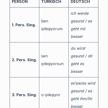
PERSON
TÜRKISCH
DEUTSCH
ich werde
ben
gesund / es
1. Pers. Sing.
iyileşiyorum
geht mir
besser
du wirst
sen
gesund / dir
2. Pers. Sing.
iyileşiyorsun
geht es
besser
er/sie/es wird
gesund / es
3. Pers. Sing.
o iyileşiyor
geht ihm/ihr
besser