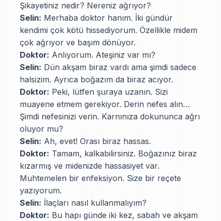
Şikayetiniz nedir? Nereniz ağrıyor?
Selin:
Merhaba doktor hanım. İki gündür
kendimi çok kötü hissediyorum. Özellikle midem
çok ağrıyor ve başım dönüyor.
Doktor:
Anlıyorum. Ateşiniz var mı?
Selin:
Dün akşam biraz vardı ama şimdi sadece
halsizim. Ayrıca boğazım da biraz acıyor.
Doktor:
Peki, lütfen şuraya uzanın. Sizi
muayene etmem gerekiyor. Derin nefes alın…
Şimdi nefesinizi verin. Karnınıza dokununca ağrı
oluyor mu?
Selin:
Ah, evet! Orası biraz hassas.
Doktor:
Tamam, kalkabilirsiniz. Boğazınız biraz
kızarmış ve midenizde hassasiyet var.
Muhtemelen bir enfeksiyon. Size bir reçete
yazıyorum.
Selin:
İlaçları nasıl kullanmalıyım?
Doktor:
Bu hapı günde iki kez, sabah ve akşam