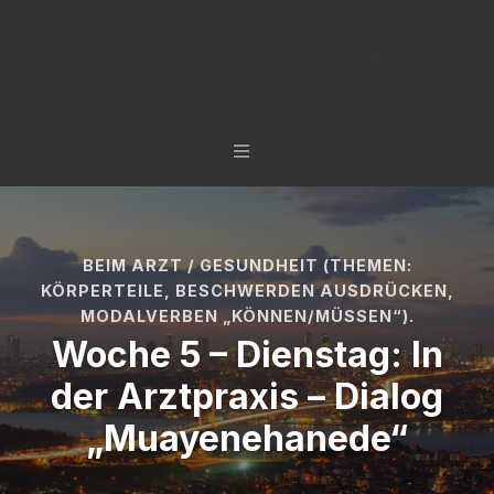
TÜRKISCH LERNEN MIT
SYSTEM - IN 6 TAGEN
ZUR NÄCHSTEN STUFE.
BEIM ARZT / GESUNDHEIT (THEMEN:
KÖRPERTEILE, BESCHWERDEN AUSDRÜCKEN,
MODALVERBEN „KÖNNEN/MÜSSEN“).
Woche 5 – Dienstag: In
der Arztpraxis – Dialog
„Muayenehanede“