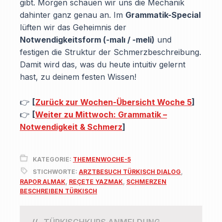
gibt. Morgen schauen wir uns die Mechanik
dahinter ganz genau an. Im
Grammatik-Special
lüften wir das Geheimnis der
Notwendigkeitsform (-malı / -meli)
und
festigen die Struktur der Schmerzbeschreibung.
Damit wird das, was du heute intuitiv gelernt
hast, zu deinem festen Wissen!
👉
[
Zurück zur Wochen-Übersicht Woche 5
]
👉
[
Weiter zu Mittwoch: Grammatik –
Notwendigkeit & Schmerz
]
KATEGORIE:
THEMENWOCHE-5
STICHWORTE:
ARZTBESUCH TÜRKISCH DIALOG
,
RAPOR ALMAK
,
REÇETE YAZMAK
,
SCHMERZEN
BESCHREIBEN TÜRKISCH