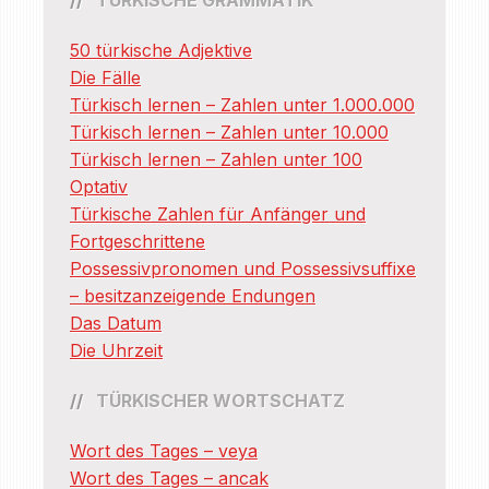
50 türkische Adjektive
Die Fälle
Türkisch lernen – Zahlen unter 1.000.000
Türkisch lernen – Zahlen unter 10.000
Türkisch lernen – Zahlen unter 100
Optativ
Türkische Zahlen für Anfänger und
Fortgeschrittene
Possessivpronomen und Possessivsuffixe
– besitzanzeigende Endungen
Das Datum
Die Uhrzeit
TÜRKISCHER WORTSCHATZ
Wort des Tages – veya
Wort des Tages – ancak