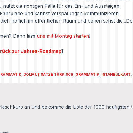
 nutzt die richtigen Fälle für das Ein- und Aussteigen.
 Fahrpläne und kannst Verspätungen kommunizieren.
ich höflich im öffentlichen Raum und beherrschst die „Do
ehmen? Dann lass
uns mit Montag starten
!
rück zur Jahres-Roadmap
]
GRAMMATIK
,
DOLMUŞ SÄTZE TÜRKISCH
,
GRAMMATIK
,
ISTANBULKART
,
kischkurs an und bekomme die Liste der 1000 häufigsten t
name