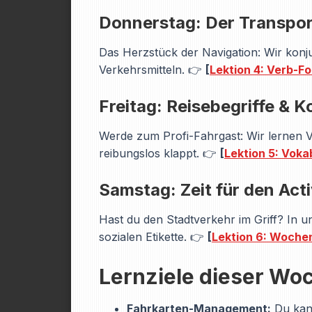
Donnerstag: Der Transpo
Das Herzstück der Navigation: Wir konj
Verkehrsmitteln. 👉
[
Lektion 4: Verb-F
Freitag: Reisebegriffe & K
Werde zum Profi-Fahrgast: Wir lernen Vo
reibungslos klappt. 👉
[
Lektion 5: Voka
Samstag: Zeit für den Acti
Hast du den Stadtverkehr im Griff? In 
sozialen Etikette. 👉
[
Lektion 6: Wochen
Lernziele dieser Wo
Fahrkarten-Management:
Du kann