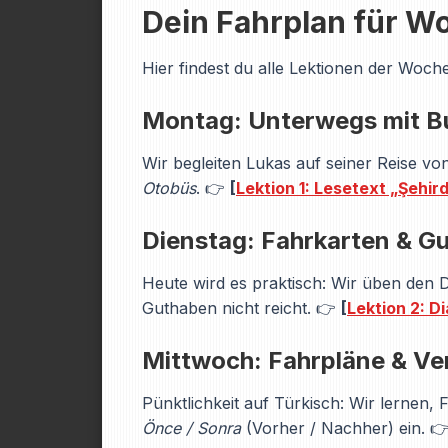
Dein Fahrplan für W
Hier findest du alle Lektionen der Woche
Montag: Unterwegs mit Bu
Wir begleiten Lukas auf seiner Reise vo
Otobüs
. 👉
[
Lektion 1: Lesetext „Şehir
Dienstag: Fahrkarten & Gu
Heute wird es praktisch: Wir üben den D
Guthaben nicht reicht. 👉
[
Lektion 2: D
Mittwoch: Fahrpläne & V
Pünktlichkeit auf Türkisch: Wir lernen,
Önce / Sonra
(Vorher / Nachher) ein. 