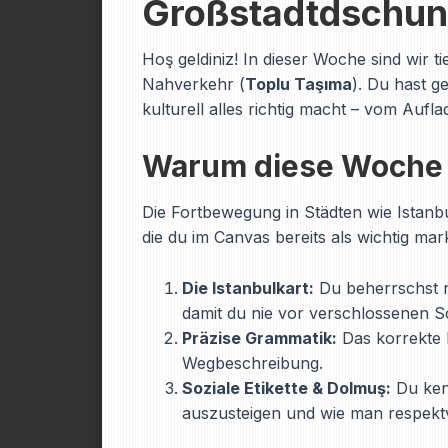
Großstadtdschun
Hoş geldiniz! In dieser Woche sind wir t
Nahverkehr (
Toplu Taşıma
). Du hast g
kulturell alles richtig macht – vom Auf
Warum diese Woche d
Die Fortbewegung in Städten wie Istanbul
die du im Canvas bereits als wichtig mark
Die Istanbulkart:
Du beherrschst n
damit du nie vor verschlossenen S
Präzise Grammatik:
Das korrekte E
Wegbeschreibung.
Soziale Etikette & Dolmuş:
Du kenn
auszusteigen und wie man respektvo