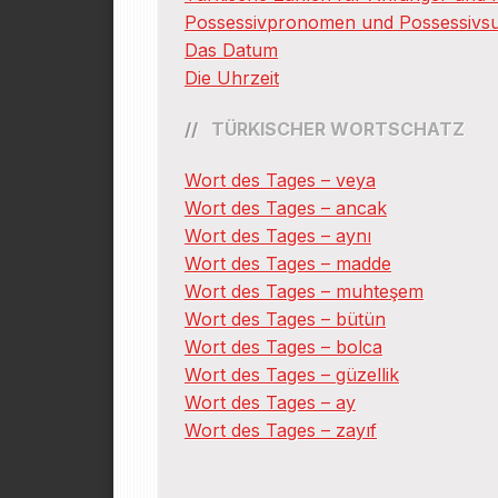
Possessivpronomen und Possessivsuf
Das Datum
Die Uhrzeit
TÜRKISCHER WORTSCHATZ
Wort des Tages – veya
Wort des Tages – ancak
Wort des Tages – aynı
Wort des Tages – madde
Wort des Tages – muhteşem
Wort des Tages – bütün
Wort des Tages – bolca
Wort des Tages – güzellik
Wort des Tages – ay
Wort des Tages – zayıf