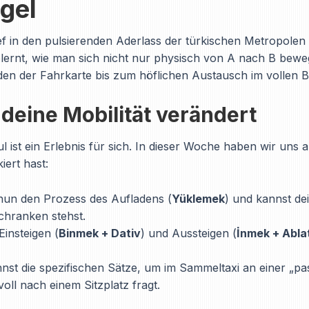
gel
ief in den pulsierenden Aderlass der türkischen Metropolen 
elernt, wie man sich nicht nur physisch von A nach B bewe
laden der Fahrkarte bis zum höflichen Austausch im vollen B
eine Mobilität verändert
 ist ein Erlebnis für sich. In dieser Woche haben wir uns a
iert hast:
un den Prozess des Aufladens (
Yüklemek
) und kannst de
chranken stehst.
insteigen (
Binmek + Dativ
) und Aussteigen (
İnmek + Abla
st die spezifischen Sätze, um im Sammeltaxi an einer „pas
ll nach einem Sitzplatz fragt.