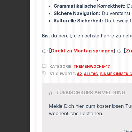
Grammatikalische Korrektheit:
Du
Sichere Navigation:
Du verstehst
Kulturelle Sicherheit:
Du bewegst d
Bist du bereit, die nächste Fähre zu n
👉
[
Direkt zu Montag springen
]
👉
[
Zu
KATEGORIE:
THEMENWOCHE-17
STICHWORTE:
A2
,
ALLTAG
,
BINMEK İNMEK 
TÜRKISCHKURS ANMELDUNG
Melde Dich hier zum kostenlosen Tür
wöchentliche Lektionen.
Vor