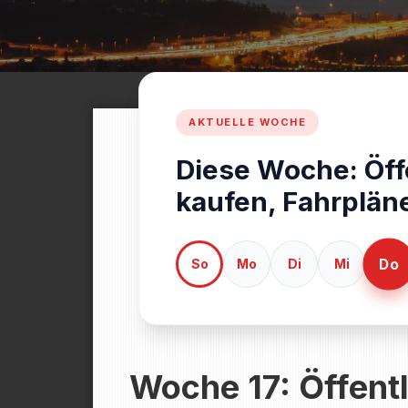
Diese Woche: Öff
kaufen, Fahrplän
Do
So
Mo
Di
Mi
Woche 17: Öffentl