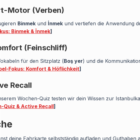
rt-Motor (Verben)
ugieren
Binmek
und
İnmek
und vertiefen die Anwendung der
okus: Binmek & İnmek
]
omfort (Feinschliff)
kabeln für den Sitzplatz (
Boş yer
) und die Kommunikatio
bel-Fokus: Komfort & Höflichkeit
]
ve Recall
unserem Wochen-Quiz testen wir dein Wissen zur Istanbulk
-Quiz & Active Recall
]
che
st deine Fahrkarte selbstständig aufladen und Guthaben 