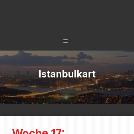
TÜRKISCH LERNEN MIT
SYSTEM - IN 6 TAGEN
ZUR NÄCHSTEN STUFE.
Istanbulkart
Woche 17: