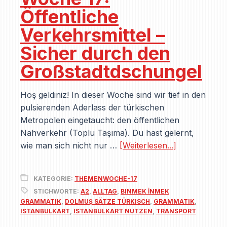
Öffentliche
Verkehrsmittel –
Sicher durch den
Großstadtdschungel
Hoş geldiniz! In dieser Woche sind wir tief in den
pulsierenden Aderlass der türkischen
Metropolen eingetaucht: den öffentlichen
Nahverkehr (Toplu Taşıma). Du hast gelernt,
wie man sich nicht nur …
[Weiterlesen...]
KATEGORIE:
THEMENWOCHE-17
STICHWORTE:
A2
,
ALLTAG
,
BINMEK İNMEK
GRAMMATIK
,
DOLMUŞ SÄTZE TÜRKISCH
,
GRAMMATIK
,
ISTANBULKART
,
ISTANBULKART NUTZEN
,
TRANSPORT