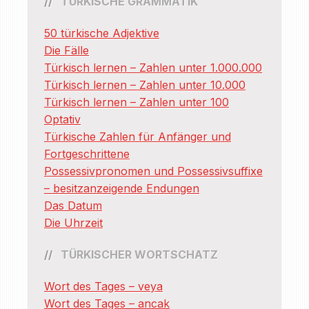
TÜRKISCHE GRAMMATIK
50 türkische Adjektive
Die Fälle
Türkisch lernen – Zahlen unter 1.000.000
Türkisch lernen – Zahlen unter 10.000
Türkisch lernen – Zahlen unter 100
Optativ
Türkische Zahlen für Anfänger und
Fortgeschrittene
Possessivpronomen und Possessivsuffixe
– besitzanzeigende Endungen
Das Datum
Die Uhrzeit
TÜRKISCHER WORTSCHATZ
Wort des Tages – veya
Wort des Tages – ancak