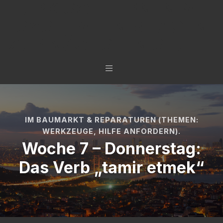
TÜRKISCH LERNEN MIT
SYSTEM - IN 6 TAGEN
ZUR NÄCHSTEN STUFE.
IM BAUMARKT & REPARATUREN (THEMEN:
WERKZEUGE, HILFE ANFORDERN).
Woche 7 – Donnerstag:
Das Verb „tamir etmek“