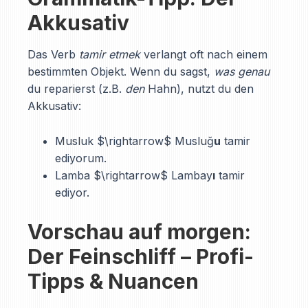
Akkusativ
Das Verb
tamir etmek
verlangt oft nach einem
bestimmten Objekt. Wenn du sagst,
was genau
du reparierst (z.B.
den
Hahn), nutzt du den
Akkusativ:
Musluk $\rightarrow$ Musluğ
u
tamir
ediyorum.
Lamba $\rightarrow$ Lambay
ı
tamir
ediyor.
Vorschau auf morgen:
Der Feinschliff – Profi-
Tipps & Nuancen