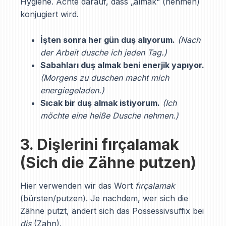
Hygiene. Achte darauf, dass „almak“ (nehmen)
konjugiert wird.
İşten sonra her gün duş alıyorum.
(Nach
der Arbeit dusche ich jeden Tag.)
Sabahları duş almak beni enerjik yapıyor.
(Morgens zu duschen macht mich
energiegeladen.)
Sıcak bir duş almak istiyorum.
(Ich
möchte eine heiße Dusche nehmen.)
3. Dişlerini fırçalamak
(Sich die Zähne putzen)
Hier verwenden wir das Wort
fırçalamak
(bürsten/putzen). Je nachdem, wer sich die
Zähne putzt, ändert sich das Possessivsuffix bei
diş
(Zahn).