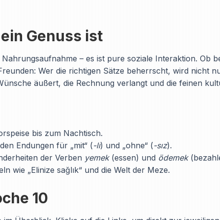
in Genuss ist
ur Nahrungsaufnahme – es ist pure soziale Interaktion. Ob b
eunden: Wer die richtigen Sätze beherrscht, wird nicht nu
Wünsche äußert, die Rechnung verlangt und die feinen kult
rspeise bis zum Nachtisch.
den Endungen für „mit“ (
-lı
) und „ohne“ (
-sız
).
nderheiten der Verben
yemek
(essen) und
ödemek
(bezahl
ln wie „Elinize sağlık“ und die Welt der Meze.
oche 10