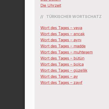
Die Uhrzeit
TÜRKISCHER WORTSCHATZ
Wort des Tages – veya
Wort des Tages – ancak
Wort des Tages – aynı
Wort des Tages – madde
Wort des Tages – muhteşem
Wort des Tages – bütün
Wort des Tages – bolca
Wort des Tages – güzellik
Wort des Tages – ay
Wort des Tages – zayıf