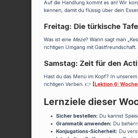
Auf die Handlung kommt es an! Wir kon
kennen, damit du flüssig über dein Ess
Freitag: Die türkische Tafel
Was ist eine
Meze
? Wann sagt man „Kese
richtigen Umgang mit Gastfreundschaft
Samstag: Zeit für den Acti
Hast du das Menü im Kopf? In unserem 
richtigen Verben. 👉
[
Lektion 6: Woche
Lernziele dieser Wo
Sicher bestellen:
Du kannst Speise
Grammatik anwenden:
Du beherrs
Konjugations-Sicherheit:
Du verst