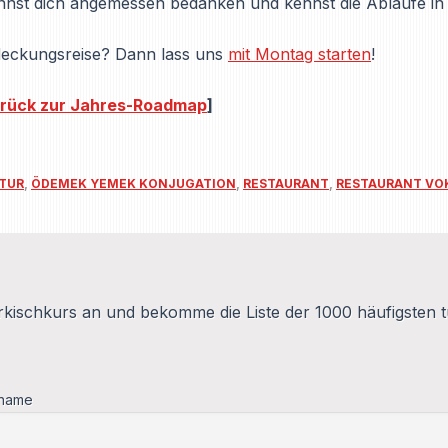
nst dich angemessen bedanken und kennst die Abläufe in 
ntdeckungsreise? Dann lass uns
mit Montag starten
!
rück zur Jahres-Roadmap
]
TUR
,
ÖDEMEK YEMEK KONJUGATION
,
RESTAURANT
,
RESTAURANT VO
kischkurs an und bekomme die Liste der 1000 häufigsten t
name