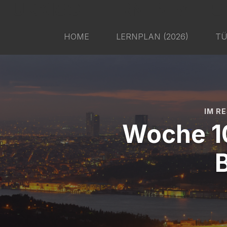
TÜRKISCH LERNEN MIT S
HOME
LERNPLAN (2026)
TÜ
IM R
Woche 10