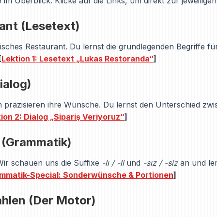
 im Überblick. Klicke auf die Links, um direkt zur jeweilige
ant (Lesetext)
kisches Restaurant. Du lernst die grundlegenden Begriffe für
[
Lektion 1: Lesetext „Lukas Restoranda“
]
ialog)
in präzisieren ihre Wünsche. Du lernst den Unterschied z
ion 2: Dialog „Sipariş Veriyoruz“
]
 (Grammatik)
Wir schauen uns die Suffixe
-lı / -li
und
-sız / -siz
an und le
ammatik-Special: Sonderwünsche & Portionen
]
hlen (Der Motor)