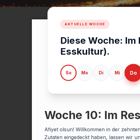
Diese Woche: Im 
Esskultur).
Do
So
Mo
Di
Mi
Woche 10: Im Rest
Afiyet olsun! Willkommen in der zehnte
Zutaten eingedeckt haben, lassen wir u