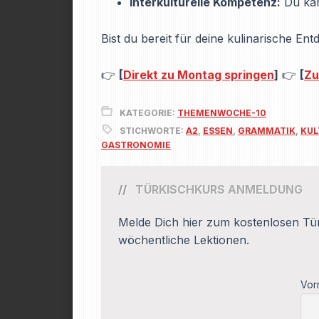
Interkulturelle Kompetenz:
Du kan
Bist du bereit für deine kulinarische E
👉
[
Direkt zu Montag springen
]
👉
[
Zu
KATEGORIE:
THEMENWOCHE-10
STICHWORTE:
A2
,
ESSEN
,
GRAMMATIK
,
KUL
GASTRONOMIE
TÜRKISCHKURS ANMELDUNG
Melde Dich hier zum kostenlosen Tür
wöchentliche Lektionen.
Vor