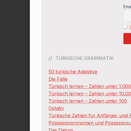
Ema
TÜRKISCHE GRAMMATIK
50 türkische Adjektive
Die Fälle
Türkisch lernen – Zahlen unter 1.00
Türkisch lernen – Zahlen unter 10.0
Türkisch lernen – Zahlen unter 100
Optativ
Türkische Zahlen für Anfänger und F
Possessivpronomen und Possessivsuf
Das Datum