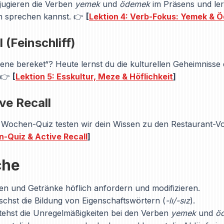
jugieren die Verben
yemek
und
ödemek
im Präsens und ler
en sprechen kannst. 👉
[
Lektion 4: Verb-Fokus: Yemek & 
 (Feinschliff)
ne bereket“? Heute lernst du die kulturellen Geheimnisse 
. 👉
[
Lektion 5: Esskultur, Meze & Höflichkeit
]
ve Recall
Wochen-Quiz testen wir dein Wissen zu den Restaurant-V
n-Quiz & Active Recall
]
che
n und Getränke höflich anfordern und modifizieren.
chst die Bildung von Eigenschaftswörtern (
-lı/-sız
).
ehst die Unregelmäßigkeiten bei den Verben
yemek
und
ö