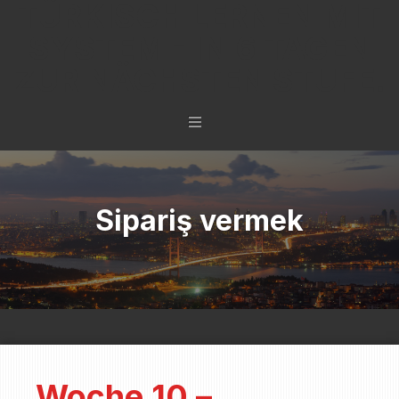
TÜRKISCH LERNEN MIT
SYSTEM - IN 6 TAGEN
ZUR NÄCHSTEN STUFE.
Sipariş vermek
Woche 10 –