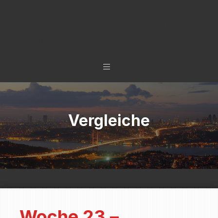
TÜRKISCH LERNEN MIT
SYSTEM - IN 6 TAGEN
ZUR NÄCHSTEN STUFE.
Vergleiche
Woche 23 –