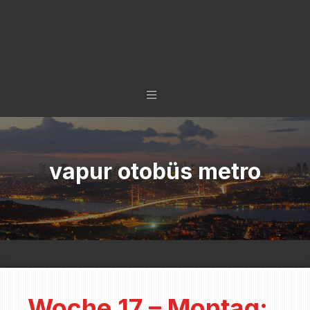
TÜRKISCH LERNEN MIT
SYSTEM - IN 6 TAGEN
ZUR NÄCHSTEN STUFE.
vapur otobüs metro
Woche 17 – Montag: