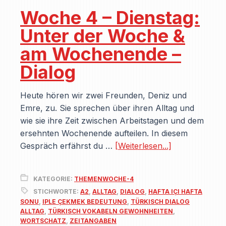
Woche 4 – Dienstag:
Unter der Woche &
am Wochenende –
Dialog
Heute hören wir zwei Freunden, Deniz und
Emre, zu. Sie sprechen über ihren Alltag und
wie sie ihre Zeit zwischen Arbeitstagen und dem
ersehnten Wochenende aufteilen. In diesem
Gespräch erfährst du …
[Weiterlesen...]
KATEGORIE:
THEMENWOCHE-4
STICHWORTE:
A2
,
ALLTAG
,
DIALOG
,
HAFTA IÇI HAFTA
SONU
,
IPLE ÇEKMEK BEDEUTUNG
,
TÜRKISCH DIALOG
ALLTAG
,
TÜRKISCH VOKABELN GEWOHNHEITEN
,
WORTSCHATZ
,
ZEITANGABEN