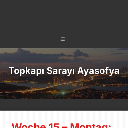
TÜRKISCH LERNEN MIT
SYSTEM - IN 6 TAGEN
ZUR NÄCHSTEN STUFE.
Topkapı Sarayı Ayasofya
Woche 15 – Montag: