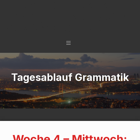
TÜRKISCH LERNEN MIT
SYSTEM - IN 6 TAGEN
ZUR NÄCHSTEN STUFE.
Tagesablauf Grammatik
Woche 4 – Mittwoch: