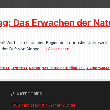
g: Das Erwachen der Natu
al! Wir feiern heute den Beginn der schönsten Jahreszeit in
nd der Duft von Mangal …
[Weiterlesen...]
SETEXT
,
LESETEXT
,
NATUR
,
NATUR BEGRIFFE TÜRKISCH
,
PIKNIK YAPMA
KATEGORIEN
1000 häufigsten türkischen Wörter