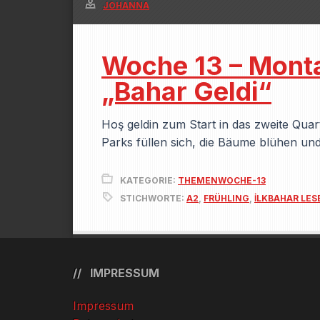
JOHANNA
Woche 13 – Monta
„Bahar Geldi“
Hoş geldin zum Start in das zweite Quart
Parks füllen sich, die Bäume blühen u
KATEGORIE:
THEMENWOCHE-13
STICHWORTE:
A2
,
FRÜHLING
,
İLKBAHAR LE
IMPRESSUM
Impressum