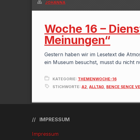
JOHANNA
Woche 16 – Diens
Meinungen“
Gestern haben wir im Lesetext die Atm
ein Museum besuchst, musst du nicht nu
KATEGORIE:
THEMENWOCHE-16
STICHWORTE:
A2
,
ALLTAG
,
BENCE SENCE 
IMPRESSUM
Impressum