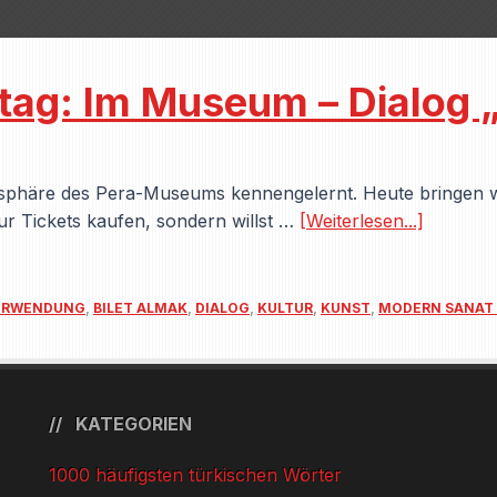
tag: Im Museum – Dialog 
osphäre des Pera-Museums kennengelernt. Heute bringen wi
r Tickets kaufen, sondern willst …
[Weiterlesen...]
VERWENDUNG
,
BILET ALMAK
,
DIALOG
,
KULTUR
,
KUNST
,
MODERN SANAT
KATEGORIEN
1000 häufigsten türkischen Wörter