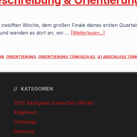
chreibung & Orientierung 
 zwölften Woche, dem großen Finale deines ersten Quartals
 und wenden es dort an, wo …
[Weiterlesen...]
IN
,
ORIENTIERUNG
,
ORIENTIERUNG TÜRKISCH A2
,
Q1 ABSCHLUSS TÜR
KATEGORIEN
1000 häufigsten türkischen Wörter
Allgemein
Challenge
Featured