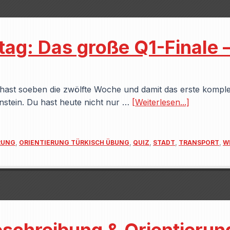
g: Das große Q1-Finale –
hast soeben die zwölfte Woche und damit das erste komplet
enstein. Du hast heute nicht nur …
[Weiterlesen...]
RUNG
,
ORIENTIERUNG TÜRKISCH ÜBUNG
,
QUIZ
,
STADT
,
TRANSPORT
,
W