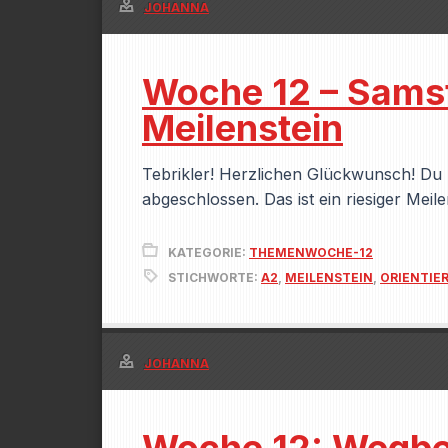
JOHANNA
Woche 12 – Samsta
Meilenstein
Tebrikler! Herzlichen Glückwunsch! Du 
abgeschlossen. Das ist ein riesiger Meil
KATEGORIE:
THEMENWOCHE-12
STICHWORTE:
A2
,
MEILENSTEIN
,
ORIENTIE
JOHANNA