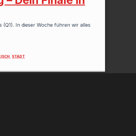
– Dein Finale in
 (Q1). In dieser Woche führen wir alles
KISCH
,
STADT