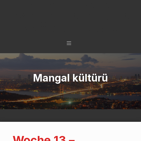
TÜRKISCH LERNEN MIT
SYSTEM - IN 6 TAGEN
ZUR NÄCHSTEN STUFE.
Mangal kültürü
Woche 13 –