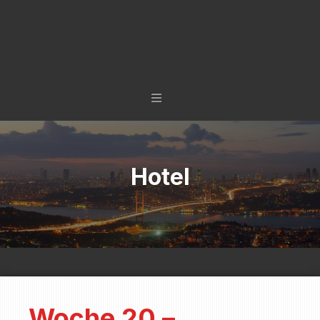
TÜRKISCH LERNEN MIT
SYSTEM - IN 6 TAGEN
ZUR NÄCHSTEN STUFE.
Hotel
Woche 20 –