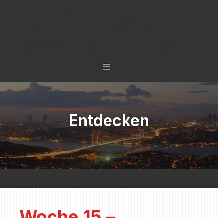
TÜRKISCH LERNEN MIT
SYSTEM - IN 6 TAGEN
ZUR NÄCHSTEN STUFE.
Entdecken
Woche 15 –