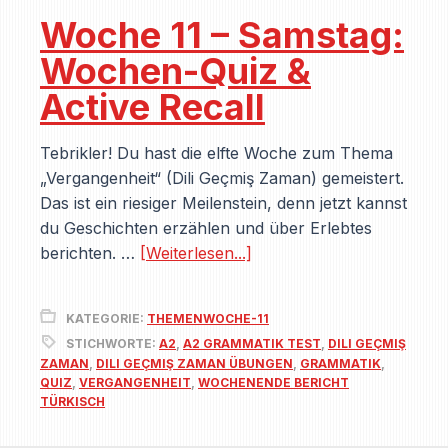
Woche 11 – Samstag:
Wochen-Quiz &
Active Recall
Tebrikler! Du hast die elfte Woche zum Thema
„Vergangenheit“ (Dili Geçmiş Zaman) gemeistert.
Das ist ein riesiger Meilenstein, denn jetzt kannst
du Geschichten erzählen und über Erlebtes
berichten. …
[Weiterlesen...]
KATEGORIE:
THEMENWOCHE-11
STICHWORTE:
A2
,
A2 GRAMMATIK TEST
,
DILI GEÇMIŞ
ZAMAN
,
DILI GEÇMIŞ ZAMAN ÜBUNGEN
,
GRAMMATIK
,
QUIZ
,
VERGANGENHEIT
,
WOCHENENDE BERICHT
TÜRKISCH