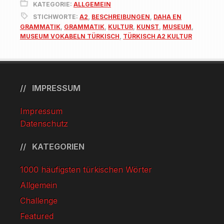
KATEGORIE:
ALLGEMEIN
STICHWORTE:
A2
,
BESCHREIBUNGEN
,
DAHA EN
GRAMMATIK
,
GRAMMATIK
,
KULTUR
,
KUNST
,
MUSEUM
,
MUSEUM VOKABELN TÜRKISCH
,
TÜRKISCH A2 KULTUR
IMPRESSUM
Impressum
Datenschutz
KATEGORIEN
1000 häufigsten türkischen Wörter
Allgemein
Challenge
Featured