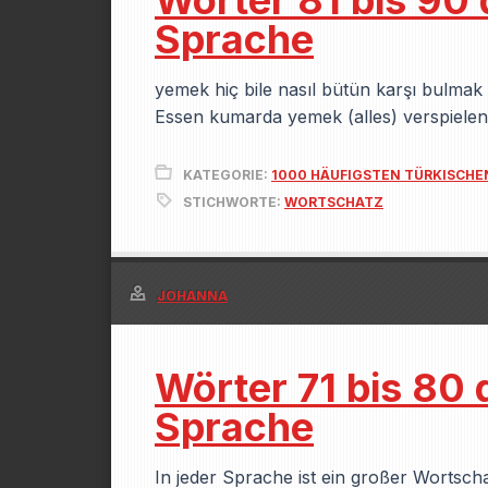
Wörter 81 bis 90
Sprache
yemek hiç bile nasıl bütün karşı bulm
Essen kumarda yemek (alles) verspiele
KATEGORIE:
1000 HÄUFIGSTEN TÜRKISCH
STICHWORTE:
WORTSCHATZ
JOHANNA
Wörter 71 bis 80 
Sprache
In jeder Sprache ist ein großer Wortsc