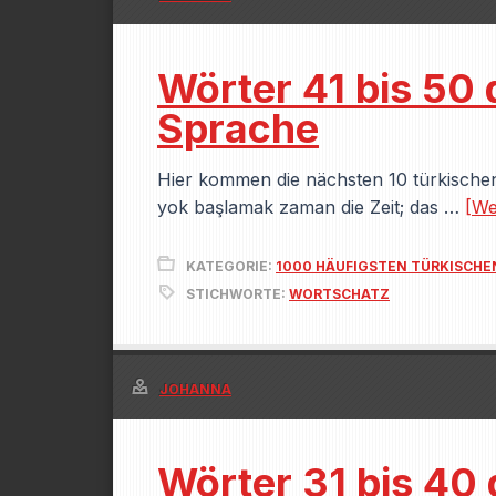
Wörter 41 bis 50 
Sprache
Hier kommen die nächsten 10 türkischen
yok başlamak zaman die Zeit; das …
[Wei
KATEGORIE:
1000 HÄUFIGSTEN TÜRKISCH
STICHWORTE:
WORTSCHATZ
JOHANNA
Wörter 31 bis 40