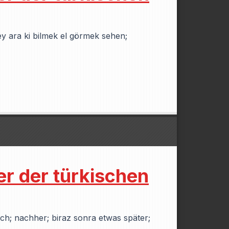
şey ara ki bilmek el görmek sehen;
er der türkischen
ach; nachher; biraz sonra etwas später;