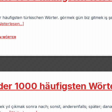
 der häufigsten türkischen Wörter. görmek gün biz gitmek iş 
eiterlesen...]
EN WÖRTER
 der 1000 häufigsten Wört
ek yıl çıkmak sonra nach; sonst, anderenfalls; später; dan