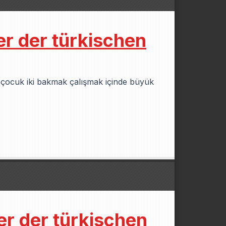
er der türkischen
 çocuk iki bakmak çalışmak içinde büyük
er der türkischen