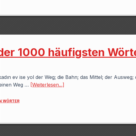
 der 1000 häufigsten Wört
adın ev ise yol der Weg; die Bahn; das Mittel; der Ausweg;
 einen Weg …
[Weiterlesen...]
EN WÖRTER