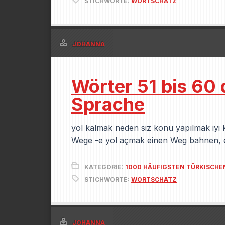
STICHWORTE:
WORTSCHATZ
JOHANNA
Wörter 51 bis 60
Sprache
yol kalmak neden siz konu yapılmak iyi k
Wege -e yol açmak einen Weg bahnen,
KATEGORIE:
1000 HÄUFIGSTEN TÜRKISCH
STICHWORTE:
WORTSCHATZ
JOHANNA