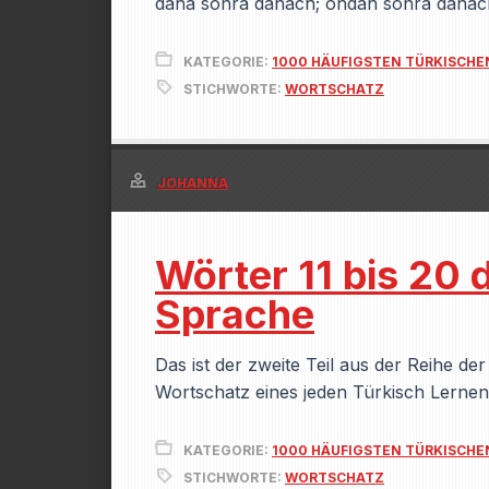
daha sonra danach; ondan sonra dana
KATEGORIE:
1000 HÄUFIGSTEN TÜRKISCH
STICHWORTE:
WORTSCHATZ
JOHANNA
Wörter 11 bis 20 
Sprache
Das ist der zweite Teil aus der Reihe d
Wortschatz eines jeden Türkisch Lerne
KATEGORIE:
1000 HÄUFIGSTEN TÜRKISCH
STICHWORTE:
WORTSCHATZ