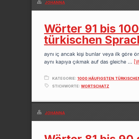
JOHANNA
Wörter 91 bis 10
türkischen Sprac
aynı iç ancak kişi bunlar veya ilk göre ö
aynı kapıya çıkmak auf das gleiche …
[W
KATEGORIE:
1000 HÄUFIGSTEN TÜRKISCH
STICHWORTE:
WORTSCHATZ
JOHANNA