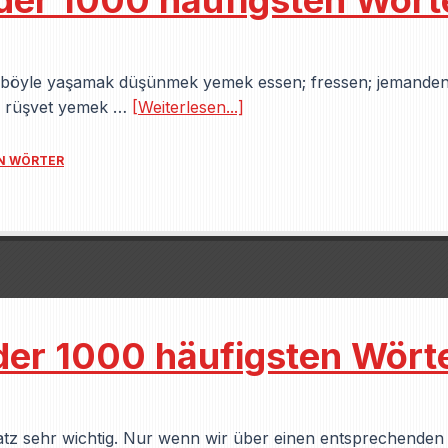
 der 1000 häufigsten Wört
ak böyle yaşamak düşünmek yemek essen; fressen; jemanden
n rüşvet yemek …
[Weiterlesen...]
EN WÖRTER
der 1000 häufigsten Wört
hatz sehr wichtig. Nur wenn wir über einen entsprechende