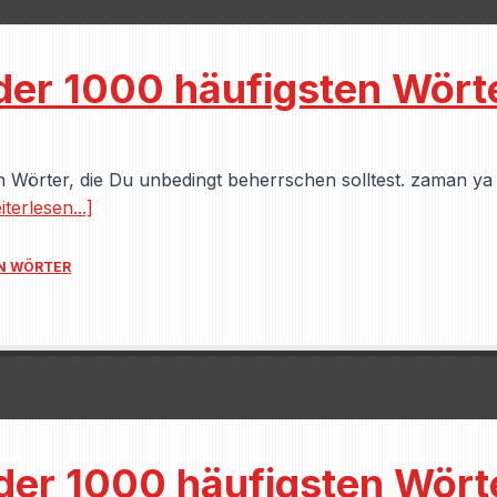
der 1000 häufigsten Wört
 Wörter, die Du unbedingt beherrschen solltest. zaman ya
terlesen...]
EN WÖRTER
 der 1000 häufigsten Wört