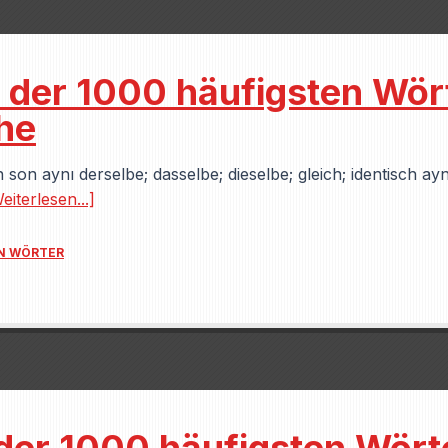
0 der 1000 häufigsten Wör
he
n son aynı derselbe; dasselbe; dieselbe; gleich; identisch ay
eiterlesen...]
EN WÖRTER