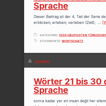
Sprache
Dieser Beitrag ist der 4. Teil der Serie
erblicken; erleben; verleben (Zeit); …
[W
KATEGORIE:
1000 HÄUFIGSTEN TÜRKISCH
STICHWORTE:
WORTSCHATZ
JOHANNA
Wörter 21 bis 30
Sprache
sonra kadar yer en insan değil her istem