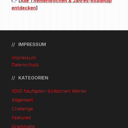
👉
[
Alle Themenwochen & Jahres-Roadmap
entdecken
]
IMPRESSUM
Impressum
Datenschutz
KATEGORIEN
1000 häufigsten türkischen Wörter
Allgemein
Challenge
Featured
Grammatik